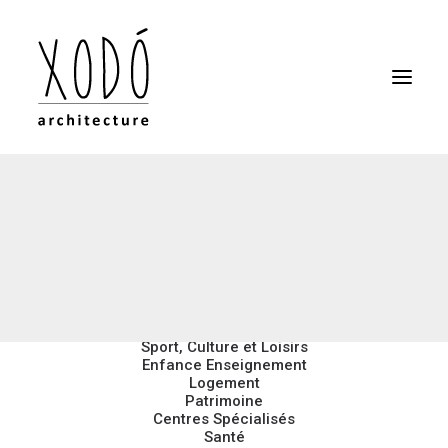
Sport, Culture et Loisirs
Enfance Enseignement
Logement
Patrimoine
Centres Spécialisés
Santé
Tertiaire
Tertiaire
Centres Techniques
Toutes Nos Références
Sport, Culture et Loisirs
Enfance Enseignement
Logement
Patrimoine
Centres Spécialisés
Santé